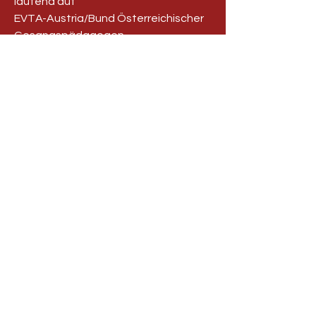
lautend auf
EVTA-Austria/Bund Österreichischer
Gesangspädagogen
Bank: BAWAG, BLZ: 14000,
Kontonr.:
01510665593
IBAN: AT141400001510665593,
BIC: BAWAATWW
office@evta.at
IMPRESSUM
DATENSCHUTZ
STATUTEN