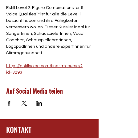
Estill Level 2: Figure Combinations for 6 
Voice Qualities™ ist für alle die Level 1 
besucht haben und ihre Fähigkeiten 
verbessern wollen. Dieser Kurs ist ideal für 
SängerInnen, SchauspielerInnen, Vocal 
Coaches, SchauspiellehrerInnen, 
LogopädInnen und andere ExpertInnen für 
Stimmgesundheit.
https://estillvoice.com/find-a-course/?
id=3293
Auf Social Media teilen
KONTAKT