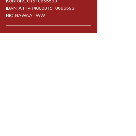
Kontonr.:
01510665593
IBAN: AT141400001510665593,
BIC: BAWAATWW
office@evta.at
IMPRESSUM
DATENSCHUTZ
STATUTEN
© 2002 – 2024 EVTA-Austria
Inhalt und Werke dieser Website sind
urheberrechtlich geschützt. Trotz höchster