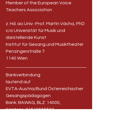
Member of the European Voice
Teachers Association
z. Hd. ao.Univ.-Prof. Martin Vácha, PhD
c/o Universität für Musik und
darstellende Kunst
Institut für Gesang und Musiktheater
Penzingerstraße 7
1140 Wien
Bankverbindung
lautend auf
EVTA-Austria/Bund Österreichischer
Gesangspädagogen
Bank: BAWAG, BLZ: 14000,
Kontonr.:
01510665593
IBAN: AT141400001510665593,
BIC: BAWAATWW