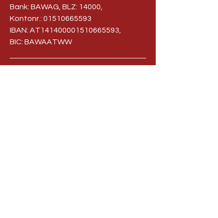
Bank: BAWAG, BLZ: 14000,
Kontonr.:
01510665593
IBAN: AT141400001510665593,
BIC: BAWAATWW
office@evta.at
IMPRESSUM
DATENSCHUTZ
STATUTEN
© 2002 – 2024 EVTA-Austria