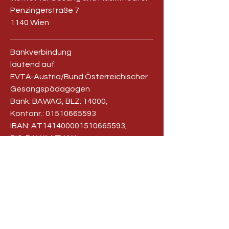
Penzingerstraße 7
1140 Wien
Bankverbindung
lautend auf
EVTA-Austria/Bund Österreichischer
Gesangspädagogen
Bank: BAWAG, BLZ: 14000,
Kontonr.:
01510665593
IBAN: AT141400001510665593,
BIC: BAWAATWW
office@evta.at
IMPRESSUM
DATENSCHUTZ